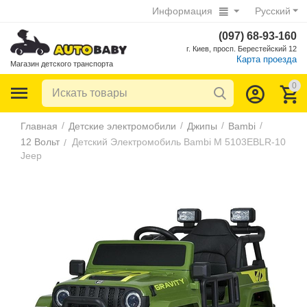
Информация
Русский
(097) 68-93-160
г. Киев, просп. Берестейский 12
Карта проезда
Магазин детского транспорта
0
/
/
/
/
Главная
Детские электромобили
Джипы
Bambi
12 Вольт
Детский Электромобиль Bambi M 5103EBLR-10
/
Jeep