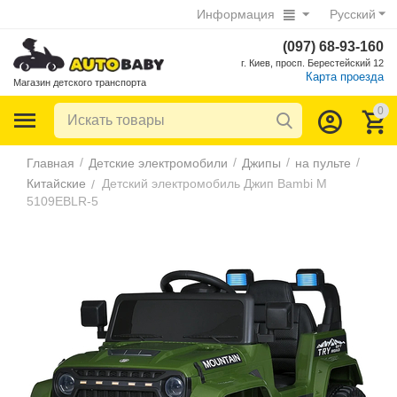
Информация
Русский
(097) 68-93-160
г. Киев, просп. Берестейский 12
Карта проезда
Магазин детского транспорта
0
/
/
/
/
Главная
Детские электромобили
Джипы
на пульте
Китайские
Детский электромобиль Джип Bambi M
/
5109EBLR-5