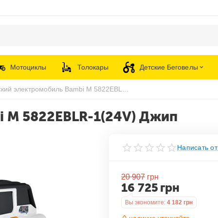
Мотоциклы
Толокары
Детские Беговелы
Детский электромобиль Bambi M 5822EBLR-1(24V) Джип
i M 5822EBLR-1(24V) Джип
Написать от
20 907
грн
16 725
грн
Вы экономите:
4 182
грн