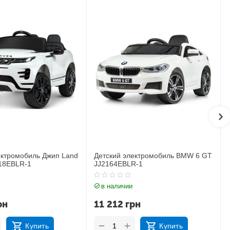
лектромобиль BMW 6 GT
Детский электромобиль Джип
R-1
BMW X6M JJ2199EBLR-1
и
в наличии
рн
17 183
грн
+
−
Купить
Купить