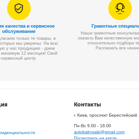
ия качества и сервисное
Грамотные специал
обслуживание
Наши грамотные консультан
оказать Вам качественную к
агаем только те товары, в
относительно подбора те
которых мы уверены. На всю
Рассказать все нюан
ую у нас продукцию - даем
 минимум 12 месяцев! Свой
сервисный центр.
ция
Контакты
г. Киев, проспект Берестейский
Пн-Вс 9.00 - 18.00
autobabysale@gmail.com
фиденциальности
Посмотреть на карте