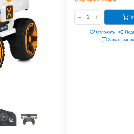
наличие уточняйте
+
−
К
Отложить
Под
Задать вопр