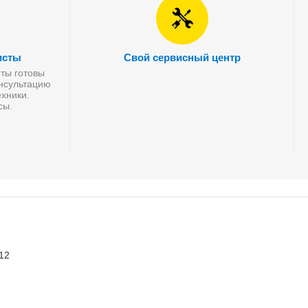
исты
Свой сервисный центр
ты готовы
онсультацию
хники.
сы.
 12