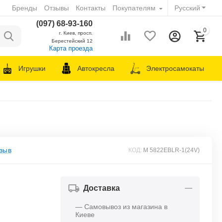
Бренды
Отзывы
Контакты
Покупателям
Русский
(097) 68-93-160
0
г. Киев, просп.
Берестейский 12
Карта проезда
Игрушки
Автокресла
Электросамокаты
зыв
КОД:
M 5822EBLR-1(24V)
Доставка
— Самовывоз из магазина в
Киеве