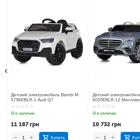
Детский электромобиль Bambi M
Детский электромоби
6020EBLR-12 Mercedes
6020EBLR-2 Mercedes
в наличии
в наличии
10 732
грн
11 535
грн
+
+
−
−
Купить
Ку