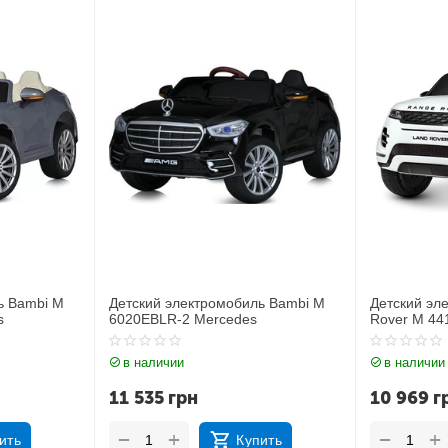
ль Bambi M
Детский электромобиль Джип Land
Детский э
Rover M 4418EBLR-1
JJ2164EBL
в наличии
в наличи
10 969
грн
11 212
г
+
+
−
−
пить
Купить