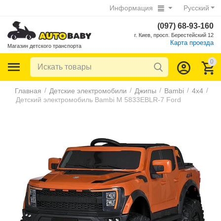
Информация
Русский
(097) 68-93-160
г. Киев, просп. Берестейский 12
Карта проезда
Магазин детского транспорта
0
/
/
/
/
/
Главная
Детские электромобили
Джипы
Bambi
4х4
Детский электромобиль Bambi M 5833EBLR-7 Ford