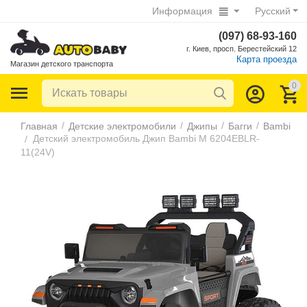
Информация
Русский
(097) 68-93-160
г. Киев, просп. Берестейский 12
Карта проезда
Магазин детского транспорта
0
/
/
/
/
Главная
Детские электромобили
Джипы
Багги
Bambi
Детский электромобиль Джип Bambi M 6204EBLR-
/
11(24V)