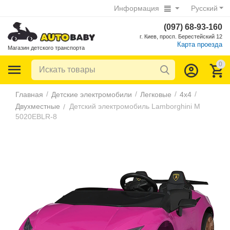
Информация
Русский
(097) 68-93-160
г. Киев, просп. Берестейский 12
Карта проезда
Магазин детского транспорта
0
/
/
/
/
Главная
Детские электромобили
Легковые
4х4
Двухместные
Детский электромобиль Lamborghini M
/
5020EBLR-8