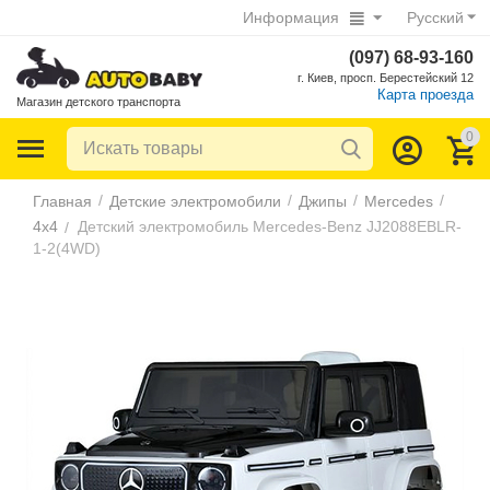
Информация
Русский
(097) 68-93-160
г. Киев, просп. Берестейский 12
Карта проезда
Магазин детского транспорта
0
/
/
/
/
Главная
Детские электромобили
Джипы
Mercedes
4х4
Детский электромобиль Mercedes-Benz JJ2088EBLR-
/
1-2(4WD)