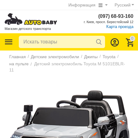
Информация
Русский
(097) 68-93-160
г. Киев, просп. Берестейский 12
Карта проезда
Магазин детского транспорта
0
/
/
/
/
Главная
Детские электромобили
Джипы
Toyota
на пульте
Детский электромобиль Toyota M 5101EBLR-
/
11