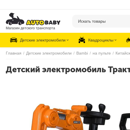
Магазин детского транспорта
Детские электромобили
Квадроциклы
Главная
/
Детские электромобили
/
Bambi
/
на пульте
/
Китайс
Детский электромобиль Тракт