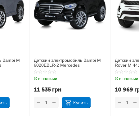
ь Bambi M
Детский электромобиль Джип Land
Детский эл
Rover M 4418EBLR-1
JJ2164EBL
в наличии
в наличии
10 969
грн
11 212
г
+
+
−
−
ить
Купить