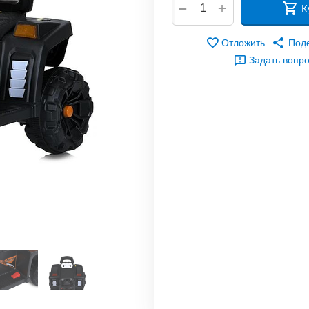
+
−
К
Отложить
Под
Задать вопр