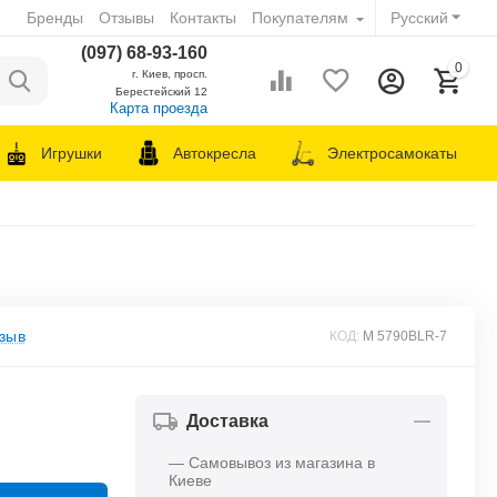
Бренды
Отзывы
Контакты
Покупателям
Русский
(097) 68-93-160
0
г. Киев, просп.
Берестейский 12
Карта проезда
Игрушки
Автокресла
Электросамокаты
зыв
КОД:
M 5790BLR-7
Доставка
— Самовывоз из магазина в
Киеве