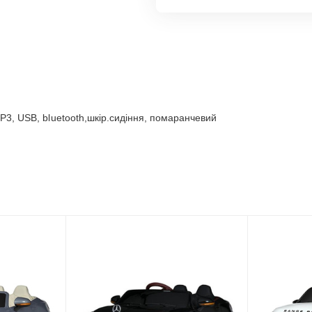
P3, USB, bluetooth,шкір.сидіння, помаранчевий