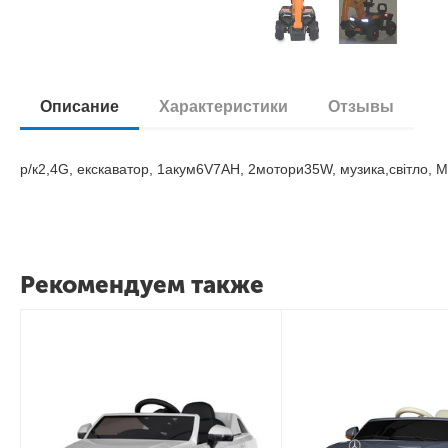
Описание
Характеристики
Отзывы
р/к2,4G, екскаватор, 1акум6V7AH, 2мотори35W, музика,світло, M
Рекомендуем также