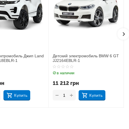
ектромобиль BMW 6 GT
Детский электромобиль Джип
R-1
BMW X6M JJ2199EBLR-1
в наличии
рн
17 183
грн
+
−
Купить
Купить