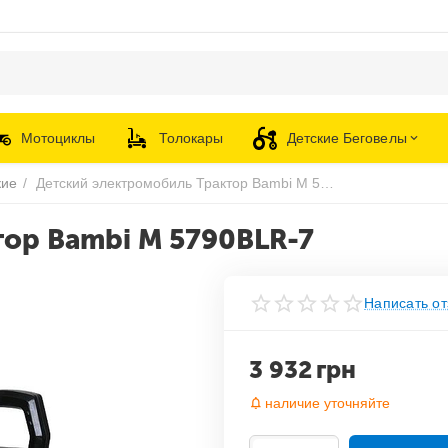
Мотоциклы
Толокары
Детские Беговелы
кие
/
Детский электромобиль Трактор Bambi M 5790BLR-7
ор Bambi M 5790BLR-7
Написать от
3 932
грн
наличие уточняйте