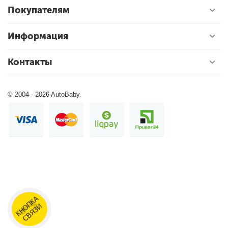
Покупателям
Информация
Контакты
© 2004 - 2026 AutoBaby.
С
И
К
О
П
К
В
Я
Н
А
З