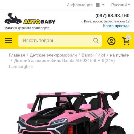
Информация
Русский
(097) 68-93-160
г. Киев, просп. Берестейский 12
Карта проезда
Магазин детского транспорта
0
/
/
/
/
Главная
Детские электромобили
Bambi
4х4
на пульте
Детский электромобиль Bambi M 6024EBLR-8(24V)
/
Lamborghini