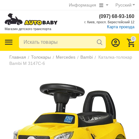
Информация
Русский
(097) 68-93-160
г. Киев, просп. Берестейский 12
Карта проезда
Магазин детского транспорта
0
Главная
Толокары
Mercedes
Bambi
Каталка-толокар
/
/
/
/
Bambi M 3147C-6