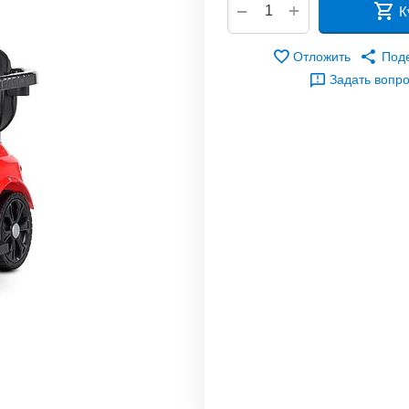
+
−
К
Отложить
Под
Задать вопр