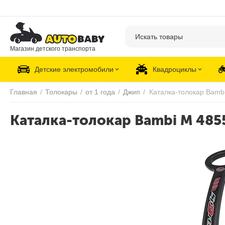
Магазин детского транспорта
Детские электромобили
Квадроциклы
Главная
/
Толокары
/
от 1 года
/
Джип
/
Каталка-толокар Bamb
Каталка-толокар Bambi M 485