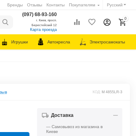
Бренды
Отзывы
Контакты
Покупателям
Русский
(097) 68-93-160
0
г. Киев, просп.
Берестейский 12
Карта проезда
Игрушки
Автокресла
Электросамокаты
зыв
КОД:
M 4855LR-3
Доставка
— Самовывоз из магазина в
Киеве