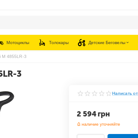
Мотоциклы
Толокары
Детские Беговелы
i M 4855LR-3
5LR-3
Написать от
2 594
грн
наличие уточняйте