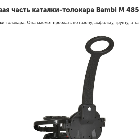
ая часть каталки-толокар
а
Bambi M 485
-толокара. Она сможет проехать по газону, асфальту, грунту, а т