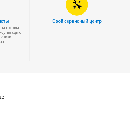
исты
Свой сервисный центр
ты готовы
онсультацию
хники.
сы.
 12