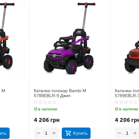
i M
Каталка-толокар Bambi M
Каталка-то
5789EBLR-3
5789EBLR-
в наличии
в наличии
4 206
грн
4 206
гр
+
+
−
−
ить
Купить