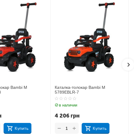
локар Bambi M
Каталка-толокар Lamborghini M
7
3591L-1
в наличии
н
3 565
грн
+
−
Купить
Купить