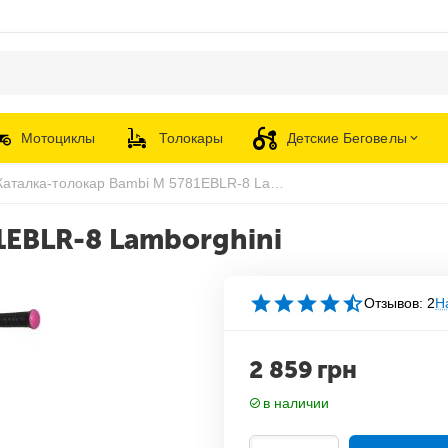
Мотоциклы
Толокары
Детские Беговелы
Каталка-толокар Bambi M 5781EBLR-8 Lamborghini
1EBLR-8 Lamborghini
Отзывов: 2
Н
2 859
грн
в наличии