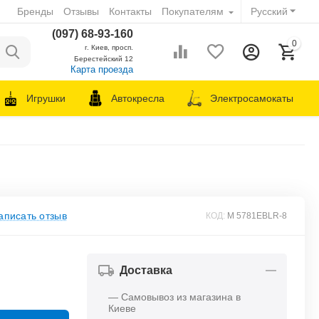
Бренды
Отзывы
Контакты
Покупателям
Русский
(097) 68-93-160
0
г. Киев, просп.
Берестейский 12
Карта проезда
Игрушки
Автокресла
Электросамокаты
аписать отзыв
КОД:
M 5781EBLR-8
Доставка
— Самовывоз из магазина в
Киеве