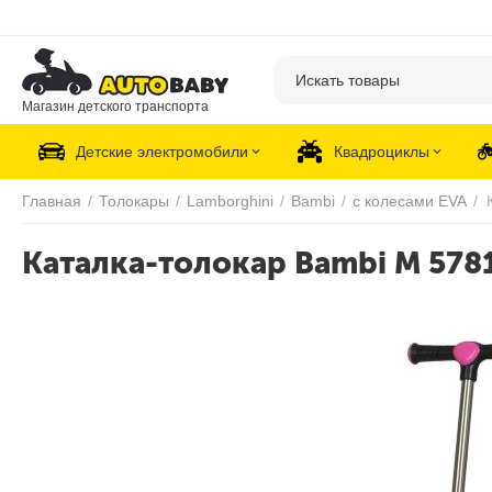
Магазин детского транспорта
Детские электромобили
Квадроциклы
Главная
/
Толокары
/
Lamborghini
/
Bambi
/
с колесами EVA
/
Каталка-толокар Bambi M 578