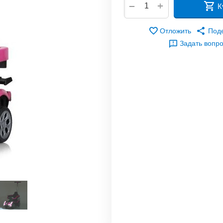
+
−
К
Отложить
Под
Задать вопр