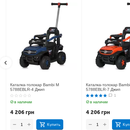
Каталка-толокар Bambi M
Каталка-толокар Bamb
5788EBLR-7 Джип
5788EBLR-9 Джип
1
в наличии
в наличии
4 206
грн
4 206
грн
+
+
−
−
Купить
Куп