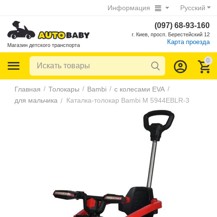
Информация
Русский
(097) 68-93-160
г. Киев, просп. Берестейский 12
Карта проезда
Магазин детского транспорта
0
/
/
/
/
Главная
Толокары
Bambi
с колесами EVA
для мальчика
Каталка-толокар Bambi M 5944EBLR-3
/