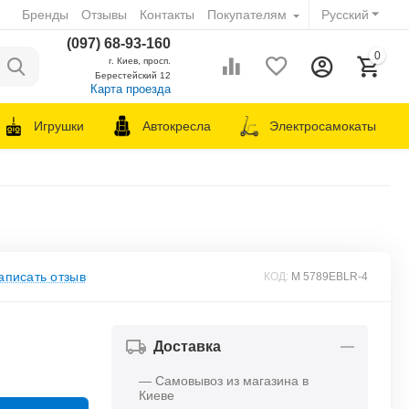
Бренды
Отзывы
Контакты
Покупателям
Русский
(097) 68-93-160
0
г. Киев, просп.
Берестейский 12
Карта проезда
Игрушки
Автокресла
Электросамокаты
аписать отзыв
КОД:
M 5789EBLR-4
Доставка
— Самовывоз из магазина в
Киеве