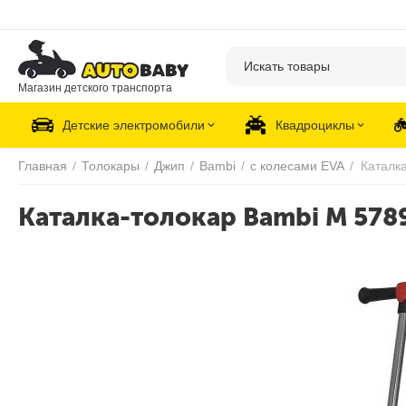
Магазин детского транспорта
Детские электромобили
Квадроциклы
Главная
/
Толокары
/
Джип
/
Bambi
/
с колесами EVA
/
Каталк
Каталка-толокар Bambi M 578