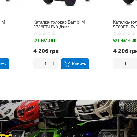
окар Bambi M
Каталка-толокар Bambi M
К
 Джип
5789EBLR-3
5
в наличии
н
4 206
грн
+
−
Купить
Купить