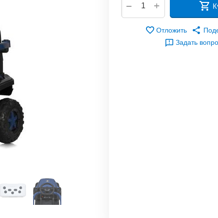
+
−
К
Отложить
Под
Задать вопр