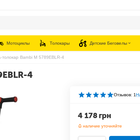
Мотоциклы
Толокары
Детские Беговелы
а-толокар Bambi M 5789EBLR-4
9EBLR-4
Отзывов: 1
Н
4 178
грн
наличие уточняйте