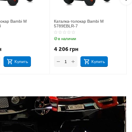
аталка-толокар Bambi M
Каталка-толокар Lamborghini
789EBLR-7
3591L-1
в наличии
в наличии
4 206
грн
3 565
грн
+
+
−
−
Купить
Купить