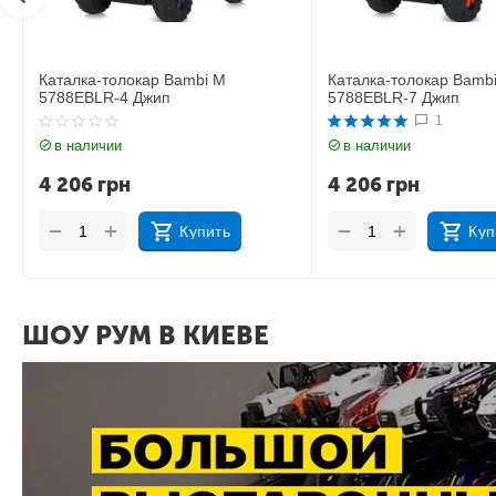
 M
Каталка-толокар Bambi M
Каталка-тол
5788EBLR-7 Джип
5788EBLR-9
1
в наличии
в наличии
4 206
грн
4 206
гр
+
+
−
−
ить
Купить
ШОУ РУМ В КИЕВЕ