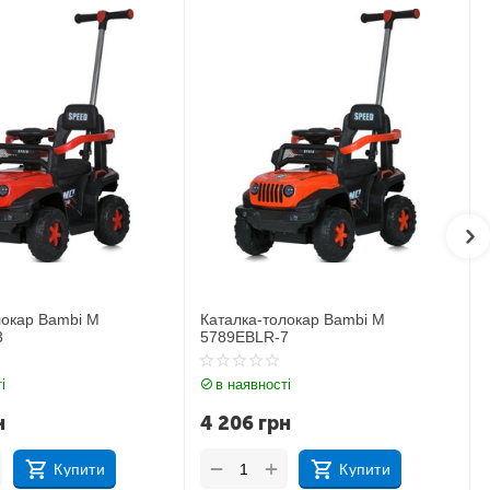
локар Bambi M
Каталка-толокар Lamborghini M
7
3591L-1
і
в наявності
н
3 565
грн
+
−
Купити
Купити