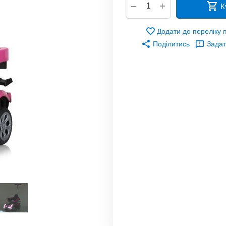
+
−
К
Додати до переліку
Поділитись
Задат