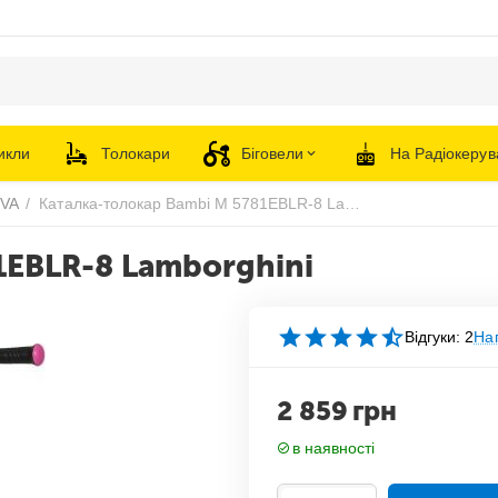
икли
Толокари
Біговели
На Радіокерув
EVA
/
Каталка-толокар Bambi M 5781EBLR-8 Lamborghini
1EBLR-8 Lamborghini
Відгуки: 2
Нап
2 859
грн
в наявності