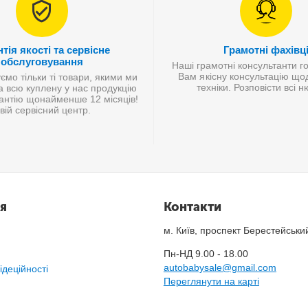
тія якості та сервісне
Грамотні фахівц
обслуговування
Наші грамотні консультанти г
Вам якісну консультацію що
мо тільки ті товари, якими ми
техніки. Розповісти всі 
а всю куплену у нас продукцію
антію щонайменше 12 місяців!
вій сервісний центр.
я
Контакти
м. Київ, проспект Берестейськи
Пн-НД 9.00 - 18.00
autobabysale@gmail.com
ідеційності
Переглянути на карті