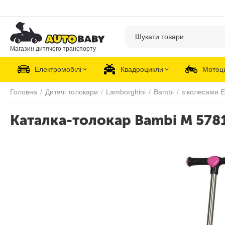
Магазин дитячого транспорту
Електромобілі
Квадроцикли
Мотоц
Головна
/
Дитячі толокари
/
Lamborghini
/
Bambi
/
з колесами 
Каталка-толокар Bambi M 578