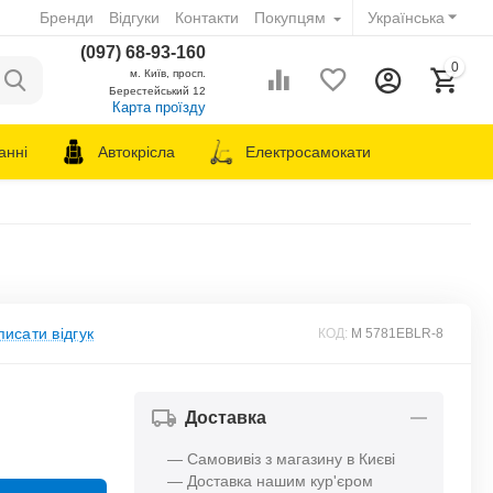
Бренди
Відгуки
Контакти
Покупцям
Українська
(097) 68-93-160
0
м. Київ, просп.
Берестейський 12
Карта проїзду
анні
Автокрісла
Електросамокати
исати відгук
КОД:
M 5781EBLR-8
Доставка
— Самовивіз з магазину в Києві
— Доставка нашим кур'єром