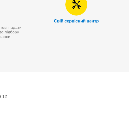
і
Свій сервісний центр
отові надати
до підбору
нюанси.
й 12