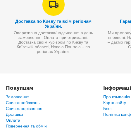
Доставка по Києву та всім регіонам
Гаран
України.
Оперативна доставка/надсилання в день
Ми пропонує
замовлення. Оплата при отриманні.
впевнені. Н
Доставка своїм кур'єром по Києву та
– даємо гар
Київській області, Новою Поштою – по
С
регіонах України.
Покупцям
Інформаці
Замовлення
Про компанію
Список побажань
Карта сайту
Cписок порівняння
Блог
Доставка
Політика конф
Оплата
Повернення та обмін