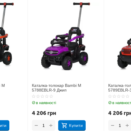
i M
Каталка-толокар Bambi M
Каталка-то
5789EBLR-3
5789EBLR-
в наявності
в наявност
4 206
грн
4 206
гр
+
+
−
−
ити
Купити