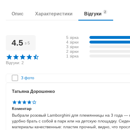
2
Опис
Характеристики
Відгуки
5 зірка
4.5
4 зірки
з 5
3 зірки
2 зірки
1 зірка
Відгуки: 2
З фото
Татьяна Дорошенко
Коментар
Выбрали розовый Lamborghini для племянницы на 3 года — о
удобно брать с собой в парк или на детскую площадку. Сиде
материалы качественные: пластик прочный, видно, что прос