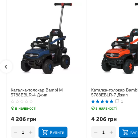
Каталка-толокар Bambi M
Каталка-толокар Bamb
5788EBLR-7 Джип
5788EBLR-9 Джип
1
в наявності
в наявності
4 206
грн
4 206
грн
+
+
−
−
Купити
Куп