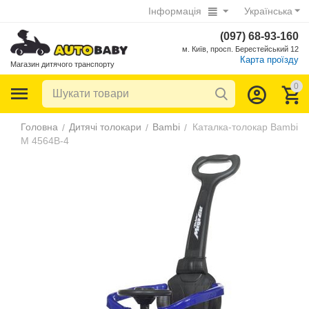
Інформація
Українська
(097) 68-93-160
м. Київ, просп. Берестейський 12
Карта проїзду
Магазин дитячого транспорту
0
Головна
Дитячі толокари
Bambi
Каталка-толокар Bambi
/
/
/
M 4564B-4