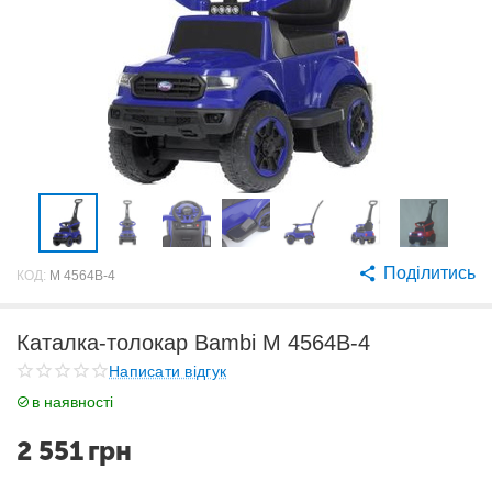
Поділитись
КОД:
M 4564B-4
Каталка-толокар Bambi M 4564B-4
Написати відгук
в наявності
2 551
грн