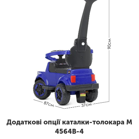
Додаткові опції каталки-толокара M
4564B-4