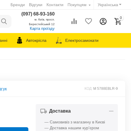
Бренди
Відгуки
Контакти
Покупцям
Українська
(097) 68-93-160
0
м. Київ, просп.
Берестейський 12
Карта проїзду
анні
Автокрісла
Електросамокати
дгук
КОД:
M 5788EBLR-9
Доставка
— Самовивіз з магазину в Києві
— Доставка нашим кур'єром