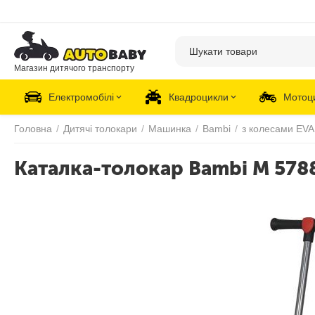
Магазин дитячого транспорту
Електромобілі
Квадроцикли
Мотоц
Головна
/
Дитячі толокари
/
Машинка
/
Bambi
/
з колесами EVA
Каталка-толокар Bambi M 578