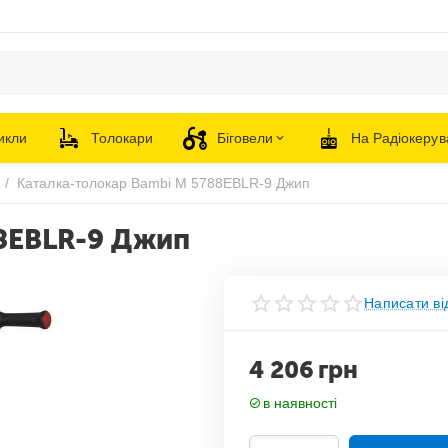
икли
Толокари
Біговели
На Радіокерув
/
Каталка-толокар Bambi M 5788EBLR-9 Джип
8EBLR-9 Джип
Написати ві
4 206
грн
в наявності