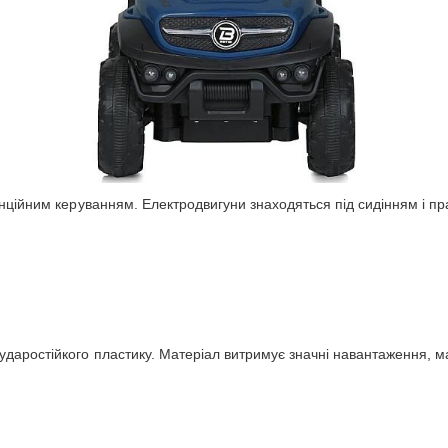
анційним керуванням. Електродвигуни знаходяться під сидінням і п
аростійкого пластику. Матеріал витримує значні навантаження, майж