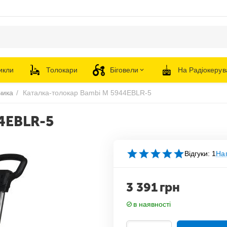
икли
Толокари
Біговели
На Радіокерув
чика
/
Каталка-толокар Bambi M 5944EBLR-5
4EBLR-5
Відгуки: 1
Нап
3 391
грн
в наявності