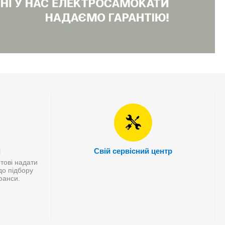
і
Свій сервісний центр
отові надати
до підбору
нюанси.