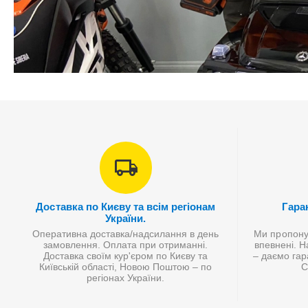
Доставка по Києву та всім регіонам
Гаран
України.
Оперативна доставка/надсилання в день
Ми пропонує
замовлення. Оплата при отриманні.
впевнені. Н
Доставка своїм кур'єром по Києву та
– даємо гар
Київській області, Новою Поштою – по
С
регіонах України.