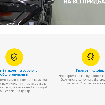
тія якості та сервісне
Грамотні фахівц
обслуговування
Наші грамотні консультанти г
Вам якісну консультацію що
мо тільки ті товари, якими ми
техніки. Розповісти всі 
а всю куплену у нас продукцію
антію щонайменше 12 місяців!
вій сервісний центр.