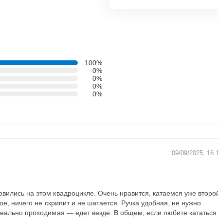
100%
0%
0%
0%
0%
09/09/2025, 16:
вились на этом квадроцикле. Очень нравится, катаемся уже второ
ое, ничего не скрипит и не шатается. Ручка удобная, не нужно
реально проходимая — едет везде. В общем, если любите кататься