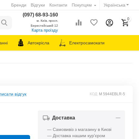
Бренди
Відгуки
Контакти
Покупцям
Українська
(097) 68-93-160
0
м. Київ, просп.
Берестейський 12
Карта проїзду
анні
Автокрісла
Електросамокати
исати відгук
КОД:
M 5944EBLR-5
Доставка
— Самовивіз з магазину в Києві
— Доставка нашим кур'єром