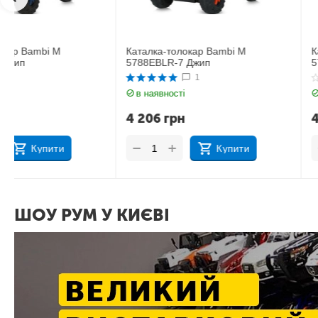
Каталка-толокар Bambi M
Каталка-толокар Bamb
5788EBLR-7 Джип
5788EBLR-9 Джип
1
в наявності
в наявності
4 206
грн
4 206
грн
+
+
−
−
Купити
Куп
ШОУ РУМ У КИЄВІ