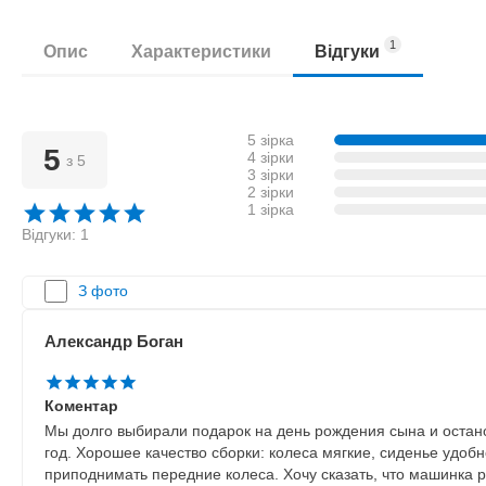
1
Опис
Характеристики
Відгуки
5 зірка
5
4 зірки
з 5
3 зірки
2 зірки
1 зірка
Відгуки: 1
З фото
Александр Боган
Коментар
Мы долго выбирали подарок на день рождения сына и остано
год. Хорошее качество сборки: колеса мягкие, сиденье удобн
приподнимать передние колеса. Хочу сказать, что машинка 