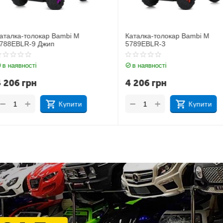
i M
Каталка-толокар Bambi M
Каталка-то
5789EBLR-3
5789EBLR-
в наявності
в наявност
4 206
грн
4 206
гр
+
+
−
−
ити
Купити