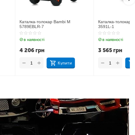
локар Bambi M
Каталка-толокар Lamborghini M
7
3591L-1
і
в наявності
н
3 565
грн
+
−
Купити
Купити