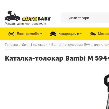
Магазин дитячого транспорту
Електромобілі
Квадроцикли
Мотоц
Головна
/
Дитячі толокари
/
Bambi
/
з колесами EVA
/
для хлоп
Каталка-толокар Bambi M 594