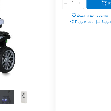
+
−
К
Додати до переліку
Поділитись
Задат