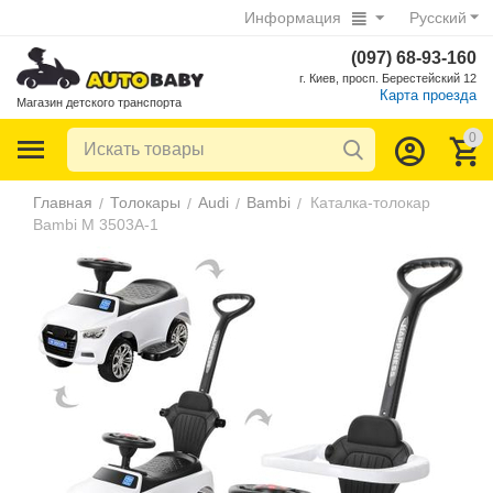
Информация
Русский
(097) 68-93-160
г. Киев, просп. Берестейский 12
Карта проезда
Магазин детского транспорта
0
Главная
Толокары
Audi
Bambi
Каталка-толокар
/
/
/
/
Bambi M 3503A-1