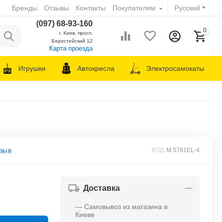
Бренды
Отзывы
Контакты
Покупателям
Русский
(097) 68-93-160
0
г. Киев, просп.
Берестейский 12
Карта проезда
Игрушки
Автокресла
Электросамокаты
зыв
КОД:
M 5781EL-4
Доставка
— Самовывоз из магазина в
Киеве