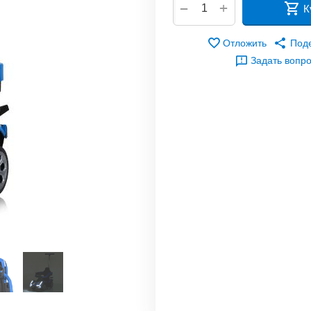
+
−
К
Отложить
Под
Задать вопр