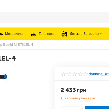
Мотоциклы
Толокары
Детские Беговелы
ар Bambi M 5781EL-4
1EL-4
Написать от
2 433
грн
наличие уточняйте