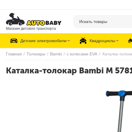
Магазин детского транспорта
Детские электромобили
Квадроциклы
Главная
/
Толокары
/
Bambi
/
с колесами EVA
/
Каталка-толок
Каталка-толокар Bambi M 578