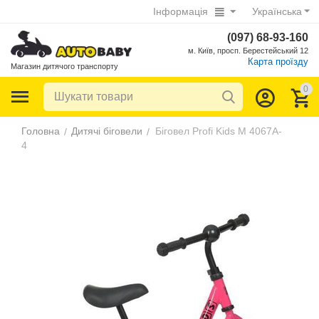
Інформація
Українська
(097) 68-93-160
м. Київ, просп. Берестейський 12
Карта проїзду
Магазин дитячого транспорту
0
Головна
Дитячі біговели
Біговел Profi Kids M 4067A-
/
/
4