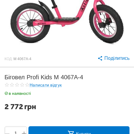
Поділитись
КОД:
M 4067A-4
Біговел Profi Kids M 4067A-4
Написати відгук
в наявності
2 772
грн
+
−
Купити