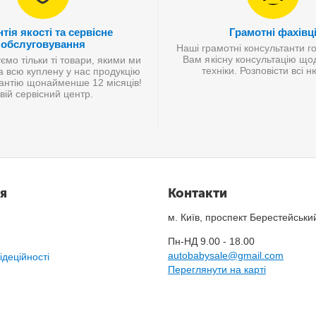
тія якості та сервісне
Грамотні фахівц
обслуговування
Наші грамотні консультанти г
Вам якісну консультацію що
мо тільки ті товари, якими ми
техніки. Розповісти всі 
а всю куплену у нас продукцію
антію щонайменше 12 місяців!
вій сервісний центр.
я
Контакти
м. Київ, проспект Берестейськи
Пн-НД 9.00 - 18.00
autobabysale@gmail.com
ідеційності
Переглянути на карті