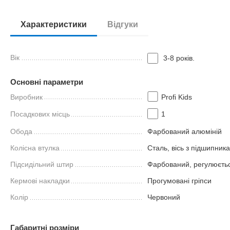
Характеристики
Відгуки
Вік
3-8 років.
Основні параметри
Виробник
Profi Kids
Посадкових місць
1
Обода
Фарбований алюміній
Колісна втулка
Сталь, вісь з підшипник
Підсидільний штир
Фарбований, регулюється
Кермові накладки
Прогумовані гріпси
Колір
Червоний
Габаритні розміри