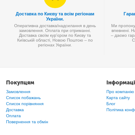
Доставка по Києву та всім регіонам
Гаран
України.
Оперативна доставка/надсилання в день
Ми пропонує
замовлення. Оплата при отриманні.
впевнені. Н
Доставка своїм кур'єром по Києву та
– даємо гар
Київській області, Новою Поштою – по
С
регіонах України.
Покупцям
Інформаці
Замовлення
Про компанію
Список побажань
Карта сайту
Cписок порівняння
Блог
Доставка
Політика конф
Оплата
Повернення та обмін