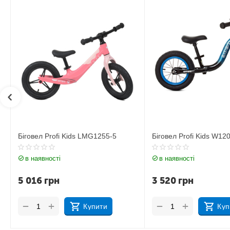
Біговел Profi Kids W1203A-3
Біговел Profi Kids 1202
в наявності
в наявності
3 520
грн
2 992
грн
+
+
−
−
Купити
Куп