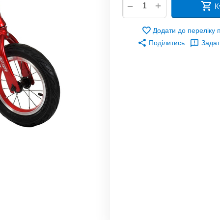
+
−
К
Додати до переліку
Поділитись
Задат