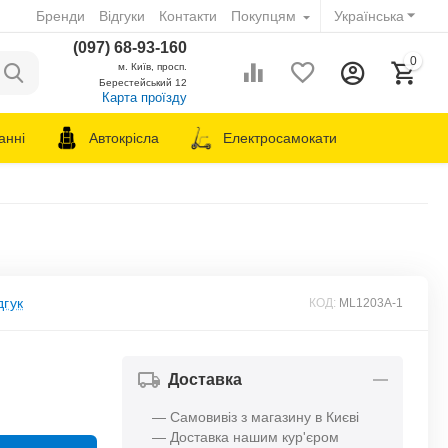
Бренди
Відгуки
Контакти
Покупцям
Українська
(097) 68-93-160
0
м. Київ, просп.
Берестейський 12
Карта проїзду
анні
Автокрісла
Електросамокати
дгук
КОД:
ML1203A-1
Доставка
— Самовивіз з магазину в Києві
— Доставка нашим кур'єром