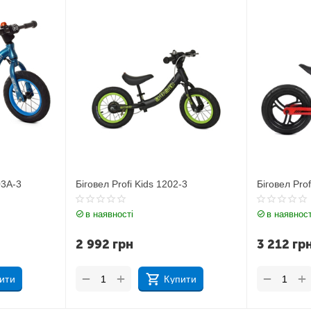
-3
Біговел Profi Kids LMG1249-3
Біговел Pro
в наявності
в наявност
3 212
грн
3 212
гр
+
+
−
−
ити
Купити