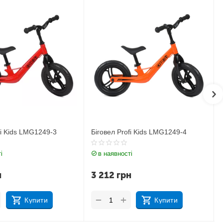
fi Kids LMG1249-4
Біговел Profi Kids LMG1249-5
і
в наявності
н
3 212
грн
+
−
Купити
Купити