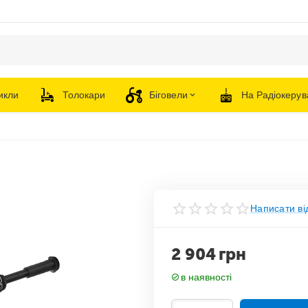
икли
Толокари
Біговели
На Радіокерув
Написати ві
2 904
грн
в наявності