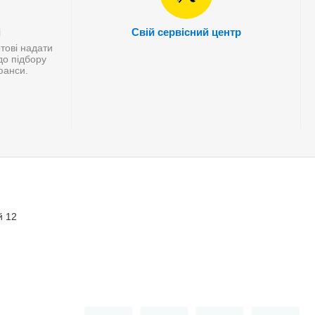
і
Свій сервісний центр
отові надати
до підбору
нюанси.
й 12