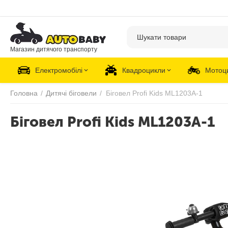
Магазин дитячого транспорту
Електромобілі
Квадроцикли
Мотоц
Головна
/
Дитячі біговели
/
Біговел Profi Kids ML1203A-1
Біговел Profi Kids ML1203A-1