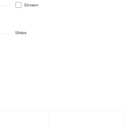
Біговел
Шкіра