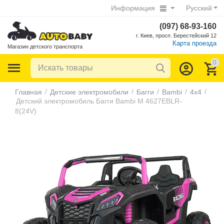
Информация
Русский
(097) 68-93-160
г. Киев, просп. Берестейский 12
Карта проезда
Магазин детского транспорта
0
/
/
/
/
/
Главная
Детские электромобили
Багги
Bambi
4х4
Детский электромобиль Багги Bambi M 4627EBLR-
8(24V)