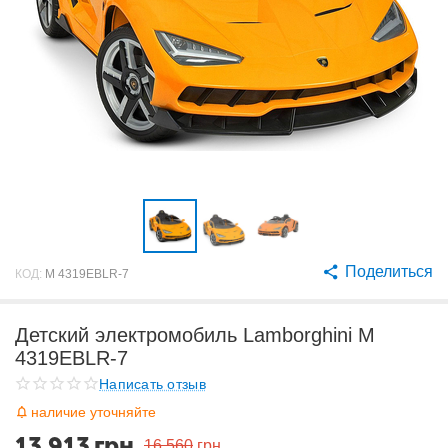
Поделиться
КОД:
M 4319EBLR-7
Детский электромобиль Lamborghini M
4319EBLR-7
Написать отзыв
наличие уточняйте
13 913
грн
16 560
грн