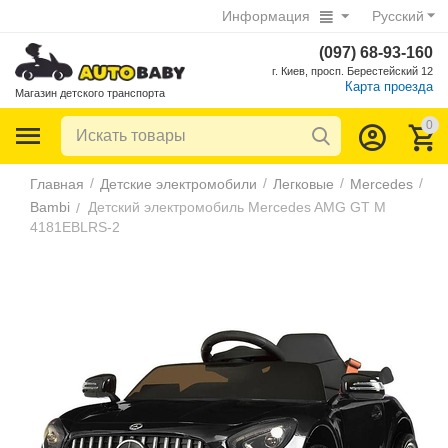
Информация
Русский
(097) 68-93-160
г. Киев, просп. Берестейский 12
Карта проезда
Магазин детского транспорта
0
/
/
/
/
Главная
Детские электромобили
Легковые
Mercedes
Bambi
Детский электромобиль Mercedes AMG GT M
/
4181EBLRS-2