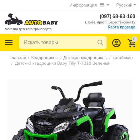
Информация
Русский
(097) 68-93-160
г. Киев, просп. Берестейский 12
Карта проезда
Магазин детского транспорта
0
/
/
/
Главная
Квадроциклы
Детские квадроциклы
китайские
Детский квадроцикл Baby Tilly T-7318 Зеленый
/