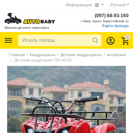
Информация
Русский
(097) 68-93-160
г. Киев, просп. Берестейский 12
Карта проезда
Магазин детского транспорта
0
/
/
/
Главная
Квадроциклы
Детские квадроциклы
китайские
Детский квадроцикл SN-A51B
/