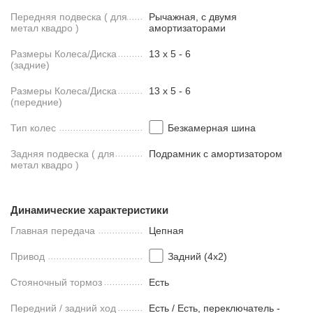
Передняя подвеска ( для
Рычажная, с двумя
метал квадро )
амортизаторами
Размеры Колеса/Диска
13 х 5 - 6
(задние)
Размеры Колеса/Диска
13 х 5 - 6
(передние)
Тип колес
Безкамерная шина
Задняя подвеска ( для
Подрамник с амортизатором
метал квадро )
Динамические характеристики
Главная передача
Цепная
Привод
Задний (4х2)
Стояночный тормоз
Есть
Передний / задний ход
Есть / Есть, переключатель -