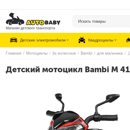
Магазин детского транспорта
Детские электромобили
Квадроциклы
Главная
/
Мотоциклы
/
3х колесные
/
Bambi
/
для мальчика
/
Детский мотоцикл Bambi M 41