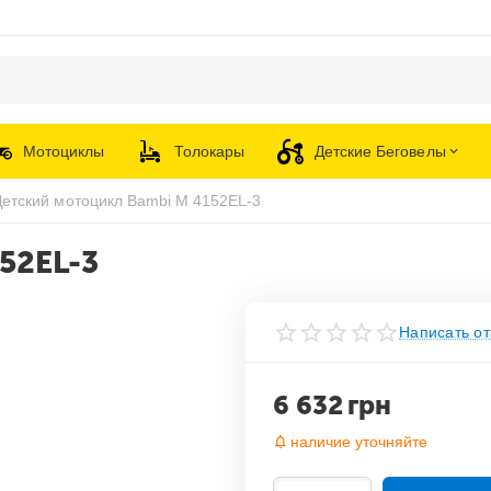
Мотоциклы
Толокары
Детские Беговелы
Детский мотоцикл Bambi M 4152EL-3
52EL-3
Написать от
6 632
грн
наличие уточняйте