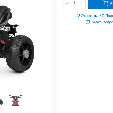
+
−
К
Отложить
Под
Задать вопр