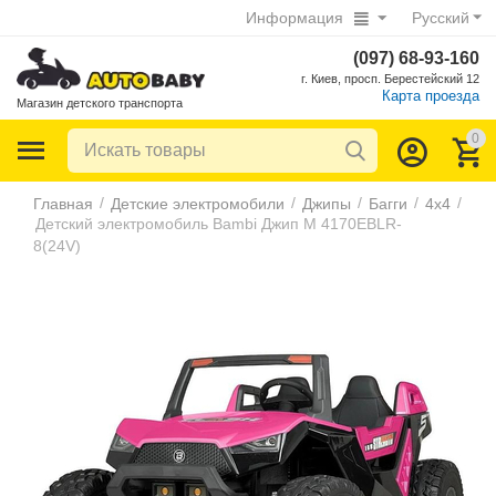
Информация
Русский
(097) 68-93-160
г. Киев, просп. Берестейский 12
Карта проезда
Магазин детского транспорта
0
/
/
/
/
/
Главная
Детские электромобили
Джипы
Багги
4х4
Детский электромобиль Bambi Джип M 4170EBLR-
8(24V)