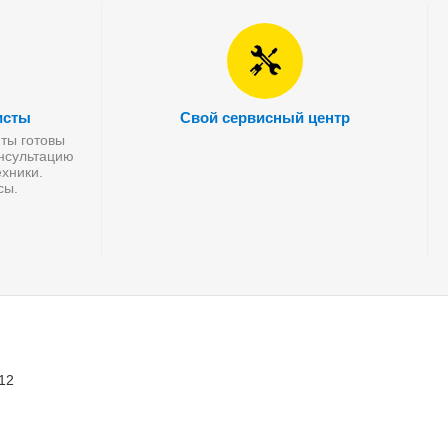
исты
Свой сервисный центр
ты готовы
онсультацию
хники.
сы.
 12