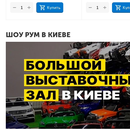
+
+
−
−
Купить
Куп
ШОУ РУМ В КИЕВЕ