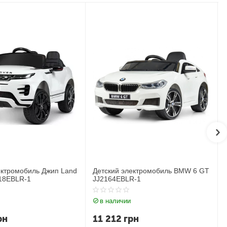
ектромобиль BMW 6 GT
Детский электромобиль Джип
R-1
BMW X6M JJ2199EBLR-1
в наличии
рн
17 183
грн