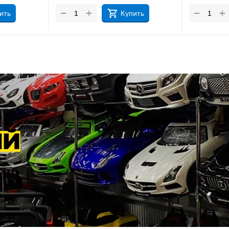
+
+
−
−
ить
Купить