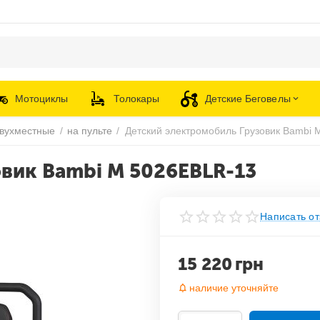
Мотоциклы
Толокары
Детские Беговелы
вухместные
/
на пульте
/
вик Bambi M 5026EBLR-13
Написать от
15 220
грн
наличие уточняйте