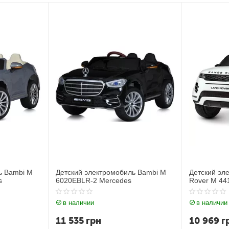
ь Bambi M
Детский электромобиль Джип Land
Детский эл
Rover M 4418EBLR-1
JJ2164EBL
в наличии
в наличии
10 969
грн
11 212
г