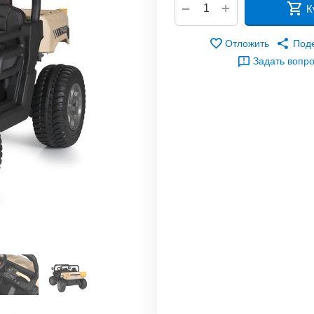
+
−
К
Отложить
Под
Задать вопр