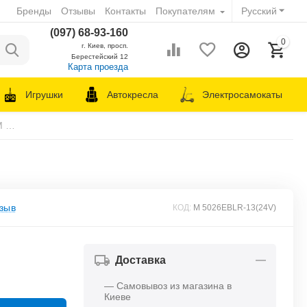
Бренды
Отзывы
Контакты
Покупателям
Русский
(097) 68-93-160
0
г. Киев, просп.
Берестейский 12
Карта проезда
Игрушки
Автокресла
Электросамокаты
Детский электромобиль Грузовик Bambi M 5026EBLR-13
зыв
КОД:
M 5026EBLR-13(24V)
Доставка
— Самовывоз из магазина в
Киеве