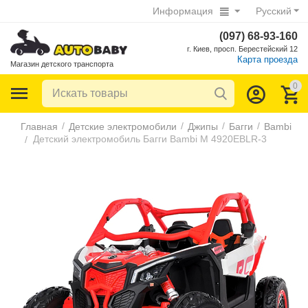
Информация
Русский
(097) 68-93-160
г. Киев, просп. Берестейский 12
Карта проезда
Магазин детского транспорта
0
/
/
/
/
Главная
Детские электромобили
Джипы
Багги
Bambi
Детский электромобиль Багги Bambi M 4920EBLR-3
/