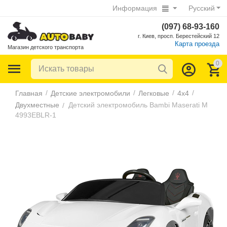
Информация
Русский
(097) 68-93-160
г. Киев, просп. Берестейский 12
Карта проезда
Магазин детского транспорта
0
/
/
/
/
Главная
Детские электромобили
Легковые
4х4
Двухместные
Детский электромобиль Bambi Maserati M
/
4993EBLR-1