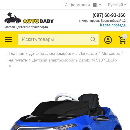
Информация
Русский
(097) 68-93-160
г. Киев, просп. Берестейский 12
Карта проезда
Магазин детского транспорта
0
/
/
/
/
Главная
Детские электромобили
Легковые
Mercedes
на пульте
Детский электромобиль Bambi M 5107EBLR-
/
4