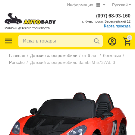
Информация
Русский
(097) 68-93-160
г. Киев, просп. Берестейский 12
Карта проезда
Магазин детского транспорта
0
/
/
/
/
Главная
Детские электромобили
от 6 лет
Легковые
Porsche
Детский электромобиль Bambi M 5737AL-3
/