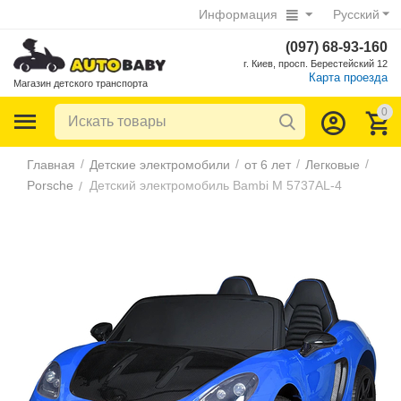
Информация
Русский
(097) 68-93-160
г. Киев, просп. Берестейский 12
Карта проезда
Магазин детского транспорта
0
/
/
/
/
Главная
Детские электромобили
от 6 лет
Легковые
Porsche
Детский электромобиль Bambi M 5737AL-4
/