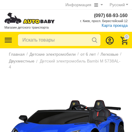
Информация
Русский
(097) 68-93-160
г. Киев, просп. Берестейский 12
Карта проезда
Магазин детского транспорта
0
/
/
/
/
Главная
Детские электромобили
от 6 лет
Легковые
Двухместные
Детский электромобиль Bambi M 5738AL-
/
4