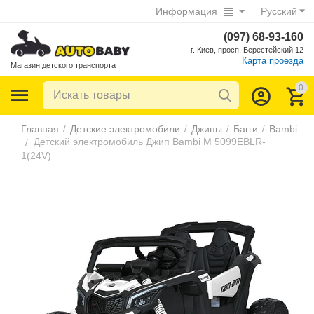
Информация
Русский
(097) 68-93-160
г. Киев, просп. Берестейский 12
Карта проезда
Магазин детского транспорта
0
/
/
/
/
Главная
Детские электромобили
Джипы
Багги
Bambi
Детский электромобиль Джип Bambi M 5099EBLR-
/
1(24V)