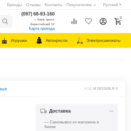
Бренды
Отзывы
Контакты
Покупателям
Русский
(097) 68-93-160
0
г. Киев, просп.
Берестейский 12
Карта проезда
Игрушки
Автокресла
Электросамокаты
зыв
КОД:
M 5831EBLR-3
Доставка
— Самовывоз из магазина в
Киеве