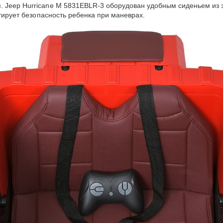
 Jeep Hurricane M 5831EBLR-3 оборудован удобным сиденьем из 
нтирует безопасность ребенка при маневрах.