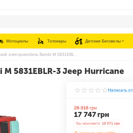
Мотоциклы
Толокары
Детские Беговелы
Детский электромобиль Bambi M 5831EBLR-3 Jeep Hurricane
 M 5831EBLR-3 Jeep Hurricane
Написать от
28 318
грн
17 747
грн
Вы экономите:
10 571
грн