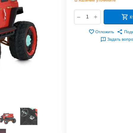
наличие уточняйте
+
−
К
Отложить
Под
Задать вопр