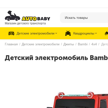
Магазин детского транспорта
Детские электромобили
Квадроциклы
Главная
/
Детские электромобили
/
Джипы
/
Bambi
/
4х4
/
Детский электромобиль Bambi