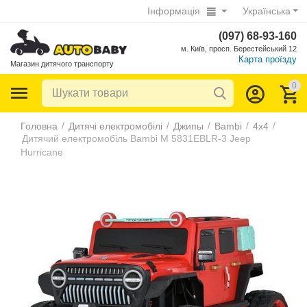
Інформація
Українська
(097) 68-93-160
м. Київ, просп. Берестейський 12
Карта проїзду
Магазин дитячого транспорту
0
/
/
/
/
/
Головна
Дитячі електромобілі
Джипы
Bambi
4х4
Дитячий електромобіль Bambi M 5831EBLR-3 Jeep
Hurricane