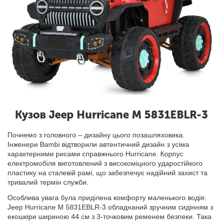
Кузов Jeep Hurricane M 5831EBLR-3
Почнемо з головного – дизайну цього позашляховика.
Інженери Bambi відтворили автентичний дизайн з усіма
характерними рисами справжнього Hurricane. Корпус
електромобіля виготовлений з високоміцного ударостійкого
пластику на сталевій рамі, що забезпечує надійний захист та
тривалий термін служби.
Особлива увага була приділена комфорту маленького водія.
Jeep Hurricane M 5831EBLR-3 обладнаний зручним сидінням з
екошкіри шириною 44 см з 3-точковим ременем безпеки. Така