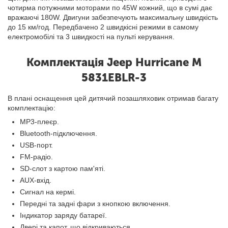
чотирма потужними моторами по 45W кожний, що в сумі дає
вражаючі 180W. Двигуни забезпечують максимальну швидкість
до 15 км/год. Передбачено 2 швидкісні режими в самому
електромобілі та 3 швидкості на пульті керування.
Комплектація Jeep Hurricane M
5831EBLR-3
В плані оснащення цей дитячий позашляховик отримав багату
комплектацію:
MP3-плеєр.
Bluetooth-підключення.
USB-порт.
FM-радіо.
SD-слот з картою пам'яті.
AUX-вхід.
Сигнал на кермі.
Передні та задні фари з кнопкою включення.
Індикатор заряду батареї.
Двері та капот, що відкриваються.