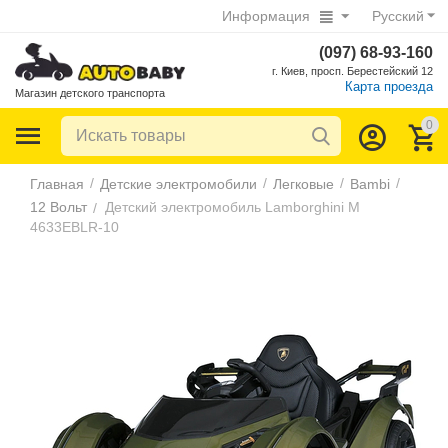
Информация
Русский
(097) 68-93-160
г. Киев, просп. Берестейский 12
Карта проезда
Магазин детского транспорта
0
/
/
/
/
Главная
Детские электромобили
Легковые
Bambi
12 Вольт
Детский электромобиль Lamborghini M
/
4633EBLR-10