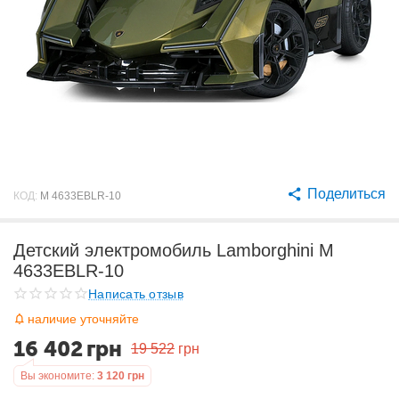
Поделиться
КОД:
M 4633EBLR-10
Детский электромобиль Lamborghini M
4633EBLR-10
Написать отзыв
наличие уточняйте
16 402
грн
19 522
грн
Вы экономите:
3 120
грн