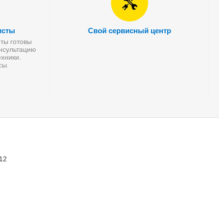
исты
Свой сервисный центр
ты готовы
онсультацию
хники.
сы.
 12