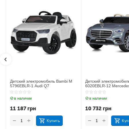
Детский электромобиль Bambi M
Детский электромоби
6020EBLR-12 Mercedes
6020EBLR-2 Mercede
в наличии
в наличии
10 732
грн
11 535
грн
+
+
−
−
Купить
Ку