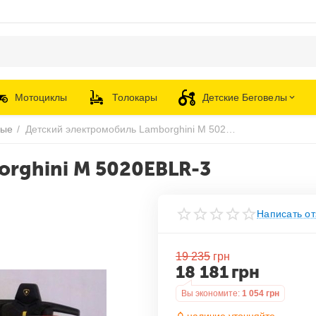
Мотоциклы
Толокары
Детские Беговелы
ные
/
Детский электромобиль Lamborghini M 5020EBLR-3
rghini M 5020EBLR-3
Написать от
19 235
грн
18 181
грн
Вы экономите:
1 054
грн