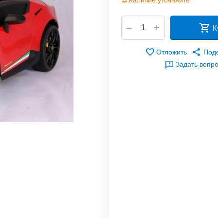
наличие уточняйте
+
−
К
Отложить
Под
Задать вопр