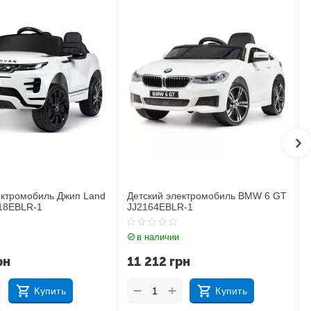
лектромобиль BMW 6 GT
Детский электромобиль Джип
R-1
BMW X6M JJ2199EBLR-1
и
в наличии
рн
17 183
грн
+
−
Купить
Купить