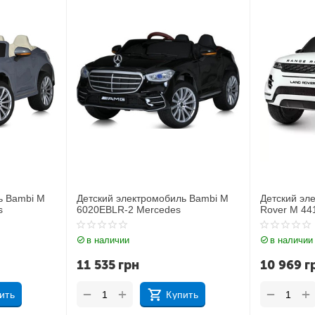
ль Bambi M
Детский электромобиль Джип Land
Детский э
s
Rover M 4418EBLR-1
JJ2164EBL
в наличии
в наличи
10 969
грн
11 212
г
+
+
−
−
пить
Купить