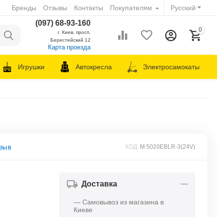
Бренды
Отзывы
Контакты
Покупателям
Русский
(097) 68-93-160
0
г. Киев, просп.
Берестейский 12
Карта проезда
Игрушки
Автокресла
Электросамокаты
зыв
КОД:
M 5020EBLR-3(24V)
Доставка
— Самовывоз из магазина в
Киеве