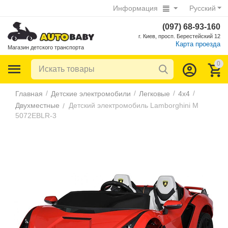
Информация
Русский
(097) 68-93-160
г. Киев, просп. Берестейский 12
Карта проезда
Магазин детского транспорта
0
/
/
/
/
Главная
Детские электромобили
Легковые
4х4
Двухместные
Детский электромобиль Lamborghini M
/
5072EBLR-3