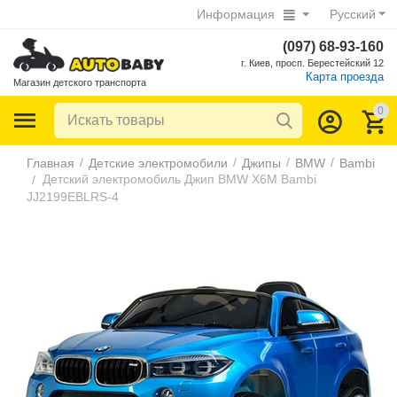
Информация
Русский
(097) 68-93-160
г. Киев, просп. Берестейский 12
Карта проезда
Магазин детского транспорта
0
/
/
/
/
Главная
Детские электромобили
Джипы
BMW
Bambi
Детский электромобиль Джип BMW X6M Bambi
/
JJ2199EBLRS-4