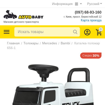
Информация
Русский
(097) 68-93-160
г. Киев, просп. Берестейский 12
Карта проезда
Магазин детского транспорта
0
Главная
Толокары
Mercedes
Bambi
Каталка-толокар
/
/
/
/
656-1
30%
Скидка