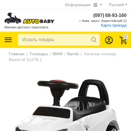
Информация
Русский
(097) 68-93-160
г. Киев, просп. Берестейский 12
Карта проезда
Магазин детского транспорта
0
Главная
Толокары
BMW
Bambi
Каталка-толокар
/
/
/
/
Bambi M 3147B-1