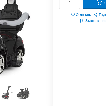
+
−
К
Отложить
Под
Задать вопр