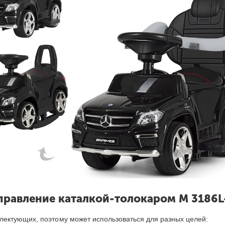
правление каталкой-толокар
ом
M 3186L
ектующих, поэтому может использоваться для разных целей: