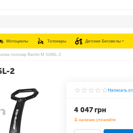
Мотоциклы
Толокары
Детские Беговелы
талка-толокар Bambi M 3186L-2
6L-2
Написать от
4 047
грн
наличие уточняйте