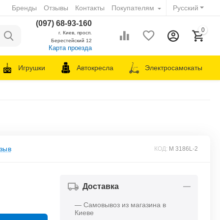
Бренды
Отзывы
Контакты
Покупателям
Русский
(097) 68-93-160
0
г. Киев, просп.
Берестейский 12
Карта проезда
Игрушки
Автокресла
Электросамокаты
зыв
КОД:
M 3186L-2
Доставка
— Самовывоз из магазина в
Киеве