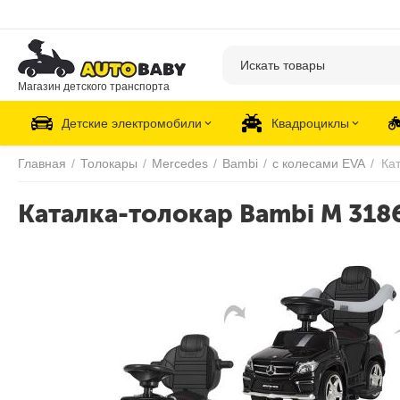
Магазин детского транспорта
Детские электромобили
Квадроциклы
Главная
/
Толокары
/
Mercedes
/
Bambi
/
с колесами EVA
/
Ка
Каталка-толокар Bambi M 318