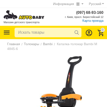
Информация
Русский
(097) 68-93-160
г. Киев, просп. Берестейский 12
Карта проезда
Магазин детского транспорта
0
Главная
Толокары
Bambi
Каталка-толокар Bambi M
/
/
/
4845-6