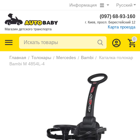
Информация
Русский
(097) 68-93-160
г. Киев, просп. Берестейский 12
Карта проезда
Магазин детского транспорта
0
Главная
Толокары
Mercedes
Bambi
Каталка-толокар
/
/
/
/
Bambi M 4854L-4