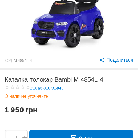
Поделиться
КОД:
M 4854L-4
Каталка-толокар Bambi M 4854L-4
Написать отзыв
наличие уточняйте
1 950
грн
+
−
Купить