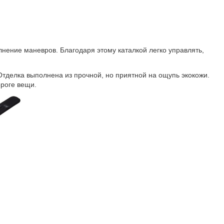
лнение маневров. Благодаря этому ката
л
к
ой
легко управлять,
тделка выполнена из прочной, но приятной на ощупь экокожи.
роге вещи.