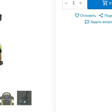
+
−
К
Отложить
Под
Задать вопр