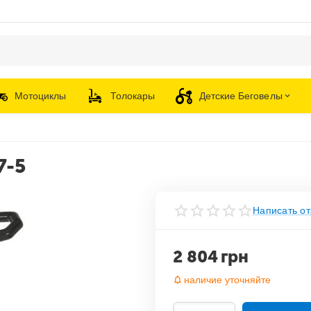
Мотоциклы
Толокары
Детские Беговелы
7-5
Написать от
2 804
грн
наличие уточняйте