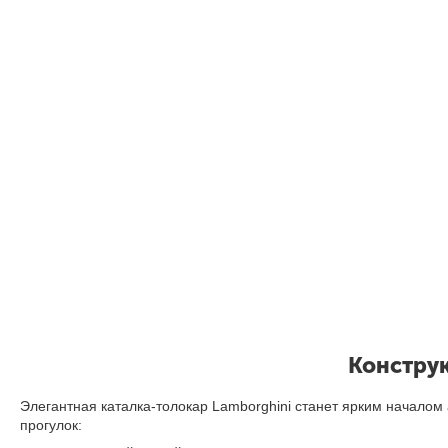
Конструк
Элегантная каталка-толокар Lamborghini станет ярким начал
прогулок: