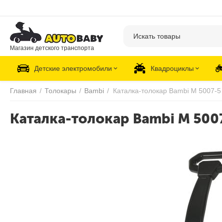
Магазин детского транспорта
Детские электромобили
Квадроциклы
Главная
/
Толокары
/
Bambi
/
Каталка-толокар Bambi M 5007-5
Каталка-толокар Bambi M 500